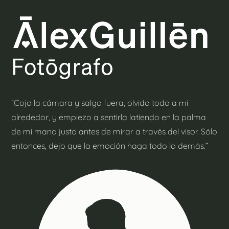
“Cojo la cámara y salgo fuera, olvido todo a mi
alrededor, y empiezo a sentirla latiendo en la palma
de mi mano justo antes de mirar a través del visor. Sólo
entonces, dejo que la emoción haga todo lo demás.”